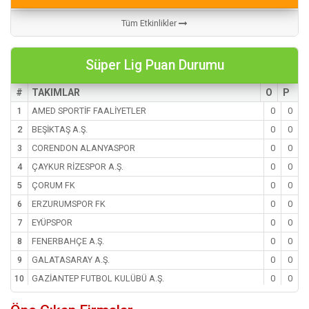
Tüm Etkinlikler
Süper Lig Puan Durumu
#
TAKIMLAR
O
P
1
AMED SPORTİF FAALİYETLER
0
0
2
BEŞİKTAŞ A.Ş.
0
0
3
CORENDON ALANYASPOR
0
0
4
ÇAYKUR RİZESPOR A.Ş.
0
0
5
ÇORUM FK
0
0
6
ERZURUMSPOR FK
0
0
7
EYÜPSPOR
0
0
8
FENERBAHÇE A.Ş.
0
0
9
GALATASARAY A.Ş.
0
0
10
GAZİANTEP FUTBOL KULÜBÜ A.Ş.
0
0
11
GENÇLERBİRLİÐİ
0
0