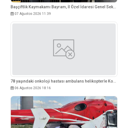
Başçiftlik Kaymakamı Bayram, İl Özel İdaresi Genel Sekreteri Kayhan&apos;ı Ziyaret Etti
07 Ağustos 2026 11:39
78 yaşındaki onkoloji hastası ambulans helikopterle Konya&apos;ya sevk edildi
06 Ağustos 2026 18:16