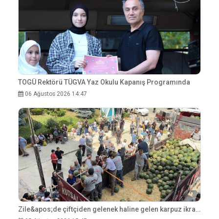
TOGÜ Rektörü TÜGVA Yaz Okulu Kapanış Programında
06 Ağustos 2026 14:47
Zile&apos;de çiftçiden gelenek haline gelen karpuz ikramı: 20 ton 45 dakikada bitti