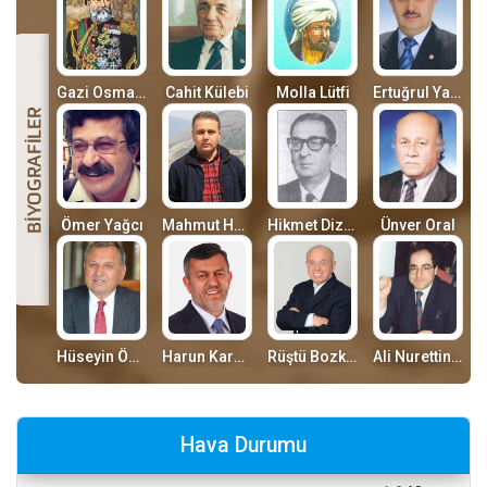
Gazi Osman Paşa
Cahit Külebi
Molla Lütfi
Ertuğrul Yaman
Ömer Yağcı
Mahmut Hasgül
Hikmet Dizdaroğlu
Ünver Oral
Hüseyin Özdilek
Harun Karaca
Rüştü Bozkurt
Ali Nurettin Gürses
Hava Durumu