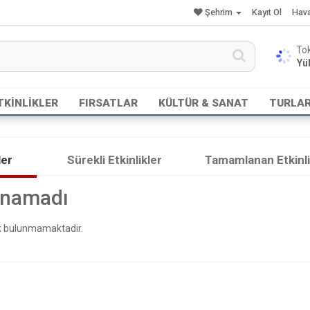
Şehrim
Kayıt Ol
Hav
Yük
TKİNLİKLER
FIRSATLAR
KÜLTÜR & SANAT
TURLA
ler
Sürekli Etkinlikler
Tamamlanan Etkinli
lunamadı
lik bulunmamaktadir.