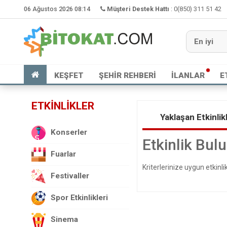
06 Ağustos 2026 08:14
Müşteri Destek Hattı
:
0(850) 311 51 42
KEŞFET
ŞEHİR REHBERİ
İLANLAR
E
ETKİNLİKLER
Yaklaşan Etkinlik
Konserler
Etkinlik Bu
Fuarlar
Kriterlerinize uygun etkin
Festivaller
Spor Etkinlikleri
Sinema