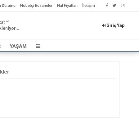
a Durumu
Nöbetçi Eczaneler
Hal Fiyatları
İletişim
Giriş Yap
leniyor...
R
YAŞAM
kler