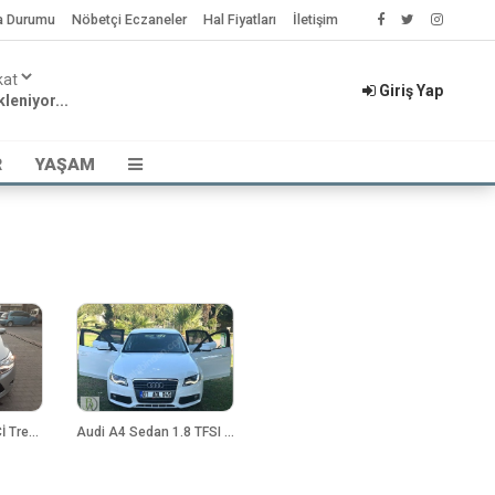
a Durumu
Nöbetçi Eczaneler
Hal Fiyatları
İletişim
Giriş Yap
leniyor...
R
YAŞAM
Ford Focus 1.6 TDCİ Trend
Audi A4 Sedan 1.8 TFSI Multitronic