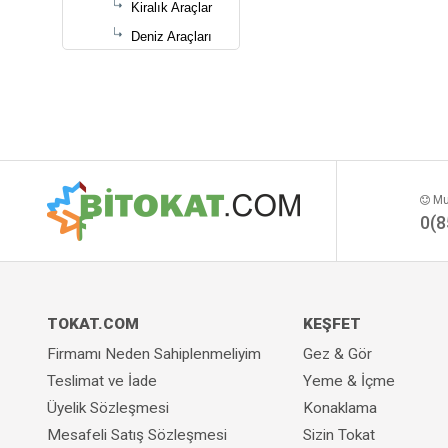
Kiralık Araçlar
Deniz Araçları
Hasarlı Araçlar
Klasik Araçlar
Elektrikli Araçlar
Modifiye Araçlar
Hava Araçları
Mut
ATV
0(8
UTV
TOKAT.COM
KEŞFET
Firmamı Neden Sahiplenmeliyim
Gez & Gör
Teslimat ve İade
Yeme & İçme
Üyelik Sözleşmesi
Konaklama
Mesafeli Satış Sözleşmesi
Sizin Tokat