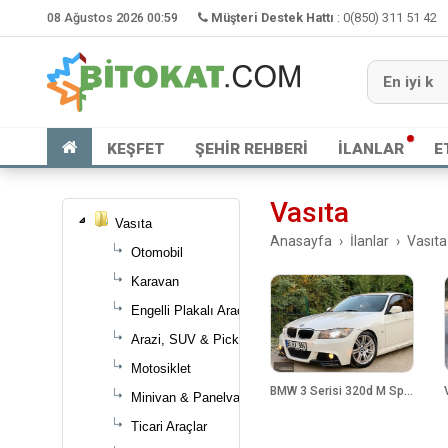
08 Ağustos 2026 00:59
Müşteri Destek Hattı
:
0(850) 311 51 42
KEŞFET
ŞEHİR REHBERİ
İLANLAR
E
Vasıta
Vasıta
Anasayfa
İlanlar
Vasıta
Otomobil
Karavan
Engelli Plakalı Araçlar
Arazi, SUV & Pick-up
Motosiklet
BMW 3 Serisi 320d M Sport Otomatik
Minivan & Panelvan
Ticari Araçlar