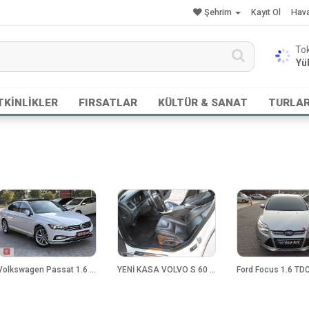
Şehrim
Kayıt Ol
Hav
Yük
TKİNLİKLER
FIRSATLAR
KÜLTÜR & SANAT
TURLA
Volkswagen Passat 1.6 TDI BMT Elegance DSG
YENİ KASA VOLVO S 60 PREMİUM 1.6 DİZELOTOMATİK