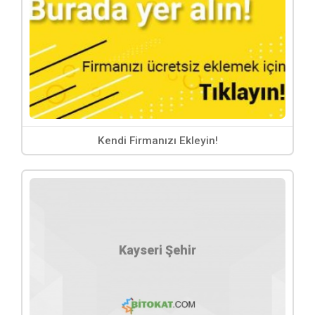
Elektrik Elektronik Ses Sistemleri
Bankalar ve Şubeleri
Emlak Gayrimenkul Hizmetleri
Emlak Gayrimenkul Hizmetleri
Erkek Kuaför
Evden Eve Taşımacılık
Faktoring Döviz ve Finans
Kendi Firmanızı Ekleyin!
Fırın ve Unlu Mamuller
Gaz Akaryakıt Petrol İstasyonları
Gazete Dergi ve Yayınlar
Gelinlik Abiye Özel Dikim Evi
GSM Voip Telekomunikasyon Hizmetleri
Halı Yıkama
Kayseri Şehir
Hazır Giyim, Konfeksiyon Mağazaları
Kurtarıcı Çekici
Kuru Temizleme ve Ütü