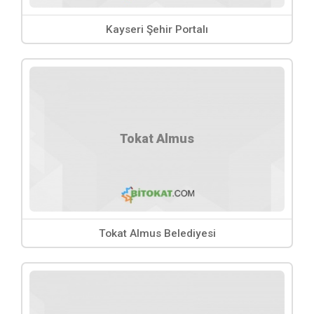
Lojistik Taşımacılık
Matbaa Ofset Yayın Baskı Sistemleri
Kayseri Şehir Portalı
Medya ve Reklam Ajansları
Noterler
Oto Araç Kiralama Rent A Car
Oto Galeri
Oto Yıkama Araç Temizlik
Tokat Almus
Radyo ve Televizyon
Resmi Kurumlar, Yerel Yönetimler ve Muhtarlık Büroları
Satış Pazarlama ve Danışmanlık Hizmetleri
Sigortacılık
Taksi Hizmetleri
Tokat Almus Belediyesi
Temizlik Şirketleri, Temizlik Ürünleri ve Kimyasalları
Trafik Müşavirliği ve Mali Müşavirlik Ofisleri
Veterinerlik ve Zirai İlaç Firmaları
Isıtma Soğutma Klima Sistemleri