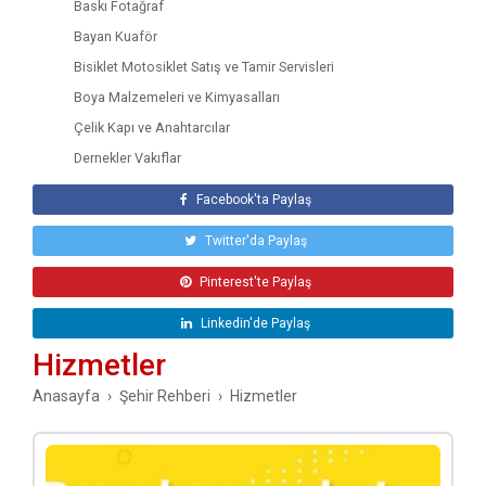
Baskı Fotağraf
Bayan Kuaför
Bisiklet Motosiklet Satış ve Tamir Servisleri
Boya Malzemeleri ve Kimyasalları
Çelik Kapı ve Anahtarcılar
Dernekler Vakıflar
Diğer
Facebook'ta Paylaş
Kişisel Bakım ve Kozmetik
Twitter'da Paylaş
Döküm Bakır El İşi
Düğün Salonları
Pinterest'te Paylaş
Antep İşi, Dikiş Nakış Atölyeleri
Linkedin'de Paylaş
Avukatlar ve Hukuk Bürosu
Hizmetler
El Aletleri Hırdavatçılar Bakım Servisleri
Anasayfa
Şehir Rehberi
Hizmetler
El Aletleri Hırdavatçılar Bakım Servisleri
Bakkal, Market ve Büfeler
Elektrik Elektronik Ses Sistemleri